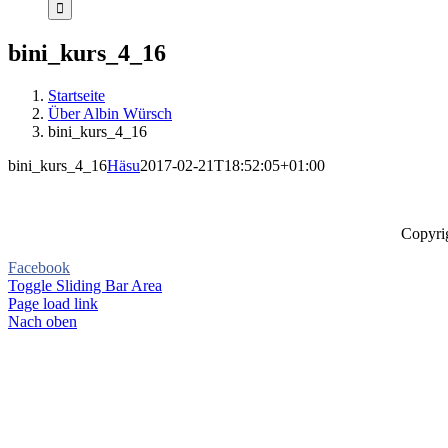
bini_kurs_4_16
Startseite
Über Albin Würsch
bini_kurs_4_16
bini_kurs_4_16
Häsu
2017-02-21T18:52:05+01:00
Copyrig
Facebook
Toggle Sliding Bar Area
Page load link
Nach oben