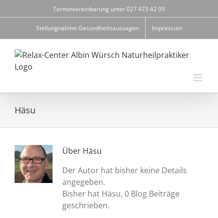
Zum
Terminvereinbarung unter 027 473 42 09
Inhalt
springen
Stellungnahme Gesundheitsaussagen
Impressum
Häsu
Über
Häsu
Der Autor hat bisher keine Details
angegeben.
Bisher hat Häsu, 0 Blog Beiträge
geschrieben.